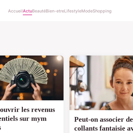
Accueil
Actu
Beauté
Bien-etre
Lifestyle
Mode
Shopping
ouvrir les revenus
entiels sur mym
Peut-on associer de
s
collants fantaisie a