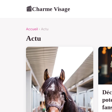
Charme Visage
📰
Accueil
› Actu
Actu
Déc
pot
fan