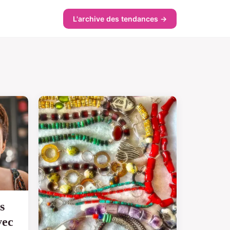
L'archive des tendances →
s
vec