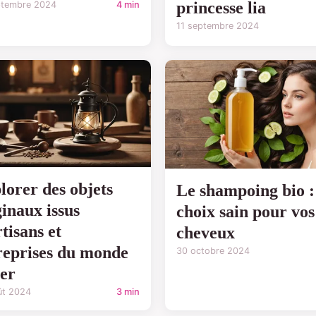
princesse lia
ptembre 2024
4 min
11 septembre 2024
lorer des objets
Le shampoing bio :
ginaux issus
choix sain pour vos
tisans et
cheveux
reprises du monde
30 octobre 2024
ier
ût 2024
3 min