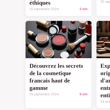
éthiques
10 se
10 septembre 2024
5 min
Découvrez les secrets
Exp
de la cosmetique
ori
francais haut de
d'ar
gamme
ent
ent
10 septembre 2024
6 min
24 ao