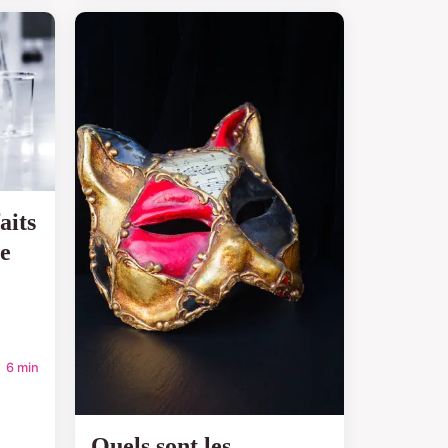
aits
ue
6 min
Quels sont les