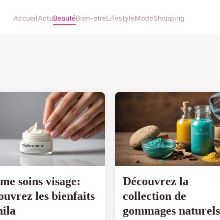
Accueil
Actu
Beauté
Bien-etre
Lifestyle
Mode
Shopping
me soins visage:
Découvrez la
ouvrez les bienfaits
collection de
nila
gommages naturels