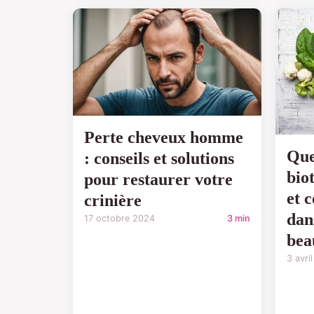
Perte cheveux homme
Quel
: conseils et solutions
bio
pour restaurer votre
et 
crinière
dan
17 octobre 2024
3 min
bea
3 avri