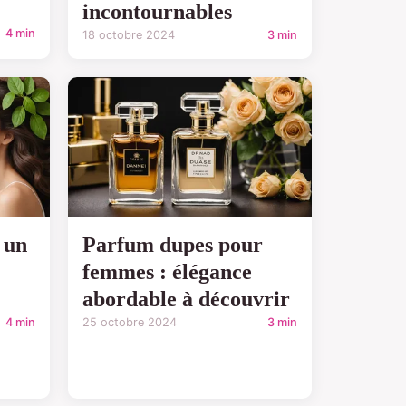
incontournables
4 min
18 octobre 2024
3 min
 un
Parfum dupes pour
femmes : élégance
abordable à découvrir
4 min
25 octobre 2024
3 min