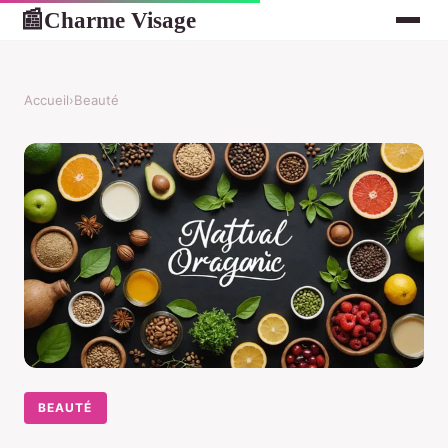
Charme Visage
📰
Accueil
›
Beauté
BEAUTÉ