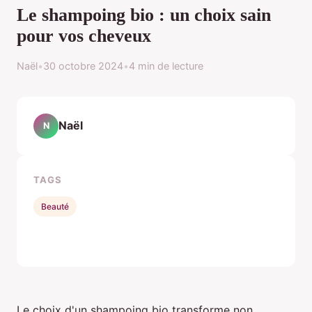
Le shampoing bio : un choix sain
pour vos cheveux
Naël
•
30 octobre 2024
•
4 min de lecture
Naël
N
TAGS
Beauté
Le choix d'un shampoing bio transforme non