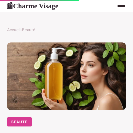
Charme Visage
📰
Accueil
›
Beauté
BEAUTÉ