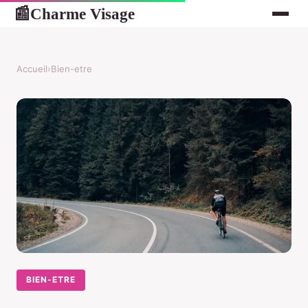
Charme Visage
📰
Accueil
›
Bien-etre
BIEN-ETRE