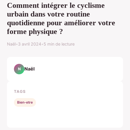
Comment intégrer le cyclisme
urbain dans votre routine
quotidienne pour améliorer votre
forme physique ?
Naël
•
3 avril 2024
•
5 min de lecture
Naël
N
TAGS
Bien-etre