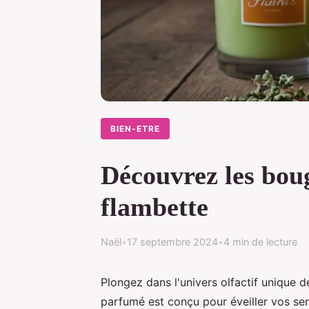
BIEN-ETRE
Découvrez les boug
flambette
Naël
•
17 septembre 2024
•
4 min de lecture
Plongez dans l'univers olfactif unique 
parfumé est conçu pour éveiller vos se