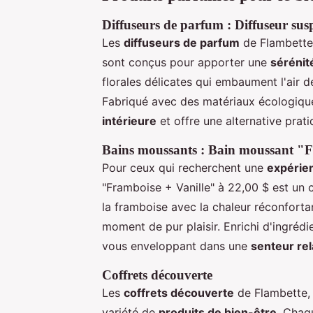
Diffuseurs de parfum : Diffuseur susp
Les
diffuseurs de parfum
de Flambette, 
sont conçus pour apporter une
sérénit
florales délicates qui embaument l'air 
Fabriqué avec des matériaux écologique
intérieure
et offre une alternative prat
Bains moussants : Bain moussant "F
Pour ceux qui recherchent une
expérien
"Framboise + Vanille" à 22,00 $ est un 
la framboise avec la chaleur réconfortan
moment de pur plaisir. Enrichi d'ingrédie
vous enveloppant dans une
senteur re
Coffrets découverte
Les
coffrets découverte
de Flambette, 
variété de
produits de bien-être
. Chaq