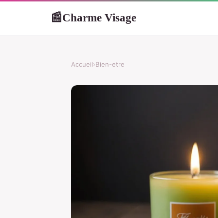
Charme Visage
📰
Accueil
›
Bien-etre