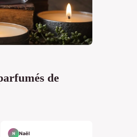
 parfumés de
Naël
N