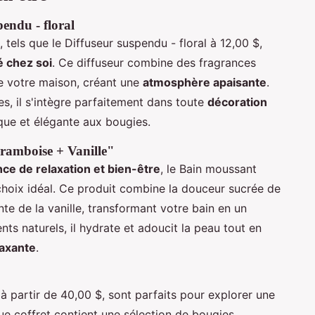
endu - floral
tels que le Diffuseur suspendu - floral à 12,00 $,
é chez soi
. Ce diffuseur combine des fragrances
de votre maison, créant une
atmosphère apaisante
.
s, il s'intègre parfaitement dans toute
décoration
ique et élégante aux bougies.
ramboise + Vanille"
ce de relaxation et bien-être
, le Bain moussant
choix idéal. Ce produit combine la douceur sucrée de
te de la vanille, transformant votre bain en un
nts naturels, il hydrate et adoucit la peau tout en
laxante
.
à partir de 40,00 $, sont parfaits pour explorer une
ue coffret contient une sélection de bougies,