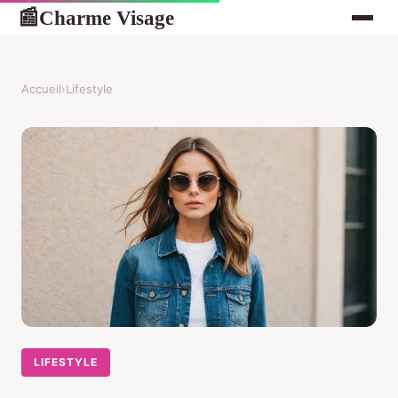
Charme Visage
📰
Accueil
›
Lifestyle
LIFESTYLE