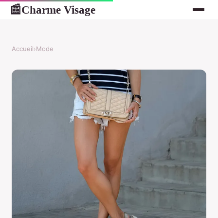
Charme Visage
📰
Accueil
›
Mode