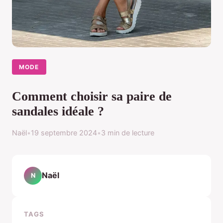
MODE
Comment choisir sa paire de
sandales idéale ?
Naël
•
19 septembre 2024
•
3 min de lecture
Naël
N
TAGS