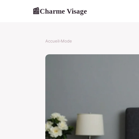
Charme Visage
📰
Accueil
›
Mode