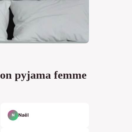
ison pyjama femme
Naël
N