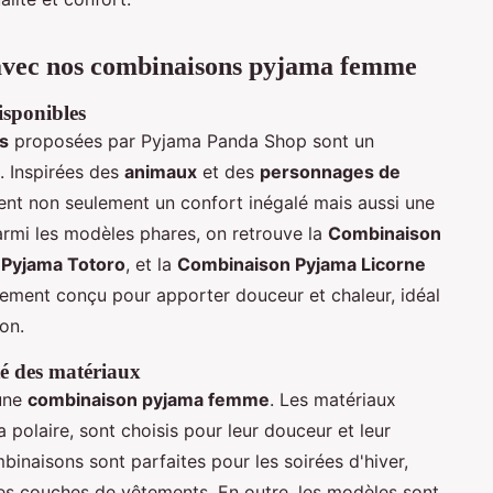
 avec nos combinaisons pyjama femme
isponibles
s
proposées par Pyjama Panda Shop sont un
s. Inspirées des
animaux
et des
personnages de
ent non seulement un confort inégalé mais aussi une
armi les modèles phares, on retrouve la
Combinaison
Pyjama Totoro
, et la
Combinaison Pyjama Licorne
ement conçu pour apporter douceur et chaleur, idéal
on.
té des matériaux
 une
combinaison pyjama femme
. Les matériaux
 la polaire, sont choisis pour leur douceur et leur
binaisons sont parfaites pour les soirées d'hiver,
les couches de vêtements. En outre, les modèles sont