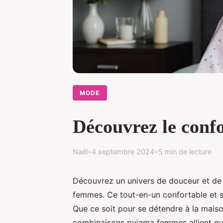
MODE
Découvrez le conf
Naël
•
4 septembre 2024
•
5 min de lecture
Découvrez un univers de douceur et de
femmes. Ce tout-en-un confortable et st
Que ce soit pour se détendre à la maiso
combinaisons pyjama femmes allient qua