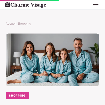
Charme Visage
📰
Accueil
›
Shopping
SHOPPING